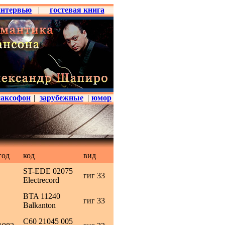
интервью
|
гостевая книга
саксофон
|
зарубежные
|
юмор
год
код
вид
ST-EDE 02075
гиг 33
Electrecord
BTA 11240
гиг 33
Balkanton
C60 21045 005