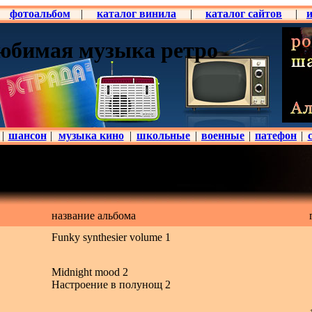
фотоальбом
|
каталог винила
|
каталог сайтов
|
юбимая музыка ретро
|
шансон
|
музыка кино
|
школьные
|
военные
|
патефон
|
название альбома
Funky synthesier volume 1
Midnight mood 2
Настроение в полунощ 2