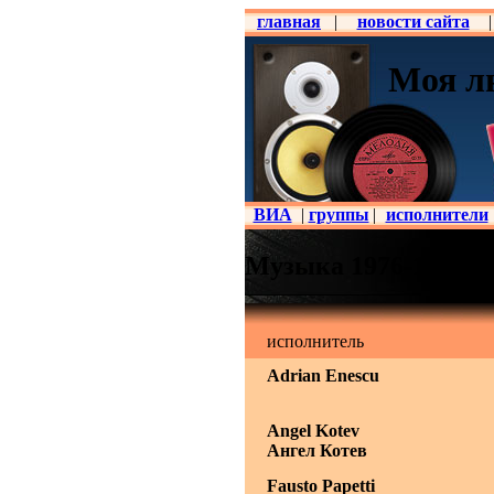
главная
|
новости сайта
|
Моя л
ВИА
|
группы
|
исполнители
Музыка 1976-1985
исполнитель
Adrian Enescu
Angel Kotev
Ангел Котев
Fausto Papetti