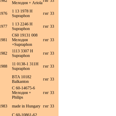
1982
гиг 33
Мелодия + Ariola
1 13 1978 H
1976
гиг 33
Supraphon
1 13 2246 H
1977
гиг 33
Supraphon
С60 19131 008
1981
Мелодия
гиг 33
+Supraphon
1113 3307 H
1982
гиг 33
Supraphon
11 0138-1 311H
1988
гиг 33
Supraphon
BTA 10182
гиг 33
Balkanton
C 60-14675-6
Мелодия +
гиг 33
Philips
1983
made in Hungary
гиг 33
С 60-10861-62