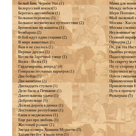
Белый Бим, Черное Ухо (1)
Мама для мамон
Белорусский вокзал(1)
Между небом и 
Берегись автомобиля (1)
Мери Поппинс, 
Большая перемена (1)
Мой ласковый и
Большое космическое путешествие (2)
Москва - Касси
Бременские музыканты (1)
Москва слезам н
Бумбараш (2)
Неуловимые мст
В бой идут одни старики (2)
Осенний марафо
В мире животных (1)
Офицеры (1)
Вам и не снилось (1)
Ох, уж эта Наст
Верные друзья (1)
Ошибка резиден
Весна на Заречной улице (1)
Падал прошлого
Волга - Волга (1)
По секрету всем
Гардемарины, вперед! (4)
По ту сторону 
Генералы песчаных карьеров (1)
Попутного ветр
Два бойца (1)
Почти смешная 
Два капитана (2)
Приключения Б
Двенадцать стульев (1)
Приключения Н
Дело было в Пенькове (1)
Путь к причалу 
Джентльмены удачи (1)
Розыгрыш (5)
Добровольцы (1)
Долгая дорога в дюнах (1)
Достояние республики (1)
Ежик и медвежонок (1)
Еще раз про любовь (1)
Жестокий романс (1)
Звезда и смерь Хоакина Мурьеты (3)
Здравствуйте, я ваша тетя (1)