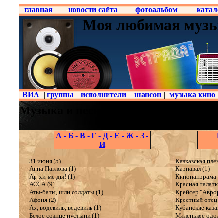
главная
|
новости сайта
|
фотоальбом
|
катал
Моя любимая музы
ВИА
|
группы
|
исполнители
|
шансон
|
музыка кино
Музыка и песни кино (38 - 85 г.)
А - Б - В - Г - Д - Е - Ж - З -
К - 
И
31 июня (5)
Кавказская пле
Анна Павлова (1)
Карнавал (1)
Ар-хи-ме-ды! (1)
Кинопанорама 
АССА (9)
Красная палатка
Аты-баты, шли солдаты (1)
Крейсер "Аврор
Афоня (2)
Крестный отец 
Ах, водевиль, водевиль (1)
Кубанские казак
Белое солнце пустыни (1)
Маленькое одол