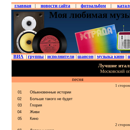
главная
|
новости сайта
|
фотоальбом
|
катал
Моя любимая музы
ВИА
|
группы
|
исполнители
|
шансон
|
музыка кино
|
Лучшие италь
Московский оп
песня
1 сторон
01
Обыкновенные истории
02
Больше такого не будет
03
Глория
04
Живи
05
Кино
2 сторон