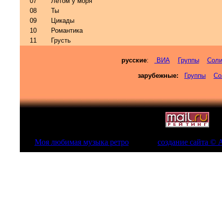
0
7
Летом у моря
0
8
Ты
0
9
Цикады
10
Романтика
1
1
Грусть
русские
:
ВИА
Группы
Соли
зарубежные:
Группы
Со
Моя любимая музыка ретро
создание сайта © 