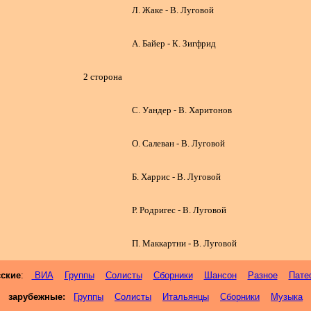
Л. Жаке - В. Луговой
А. Байер - К. Зигфрид
2 сторона
С. Уандер - В. Харитонов
О. Салеван - В. Луговой
Б. Харрис - В. Луговой
Р. Родригес - В. Луговой
П. Маккартни - В. Луговой
сские
:
ВИА
Группы
Солисты
Сборники
Шансон
Разное
Пате
зарубежные:
Группы
Солисты
Итальянцы
Сборники
Музыка