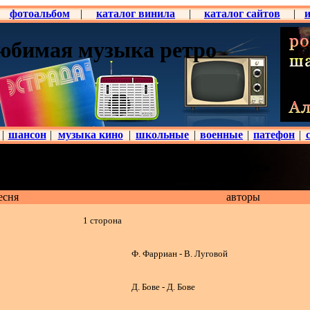
фотоальбом
|
каталог винила
|
каталог сайтов
|
юбимая музыка ретро
|
шансон
|
музыка кино
|
школьные
|
военные
|
патефон
|
а» - альбом «Музыкальный глобус»
есня
авторы
1 сторона
Ф. Фарриан - В. Луговой
Д. Бове - Д. Бове