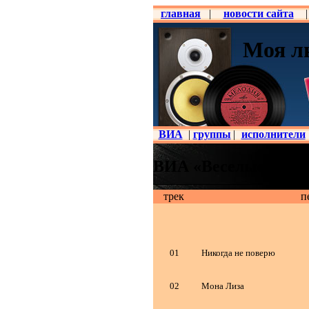
главная
|
новости сайта
|
Моя л
ВИА
|
группы
|
исполнители
ВИА «Веселые ребят
трек
п
01
Никогда не поверю
02
Мона Лиза