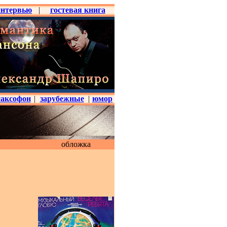
интервью
|
гостевая книга
саксофон
|
зарубежные
|
юмор
обложка