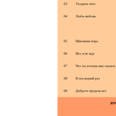
03
Уходило лето
04
Люба-любовь
05
Школьная пора
06
Нет, я не жду
07
Что ты хочешь мне сказать
08
В последний раз
09
Доброте предела нет
ру